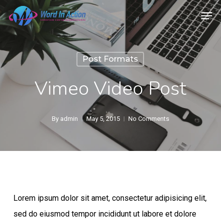
Skip
Menu
Men
to
main
content
Post Formats
Vimeo Video Post
By
admin
May 5, 2015
No Comments
Lorem ipsum dolor sit amet, consectetur adipisicing elit,
sed do eiusmod tempor incididunt ut labore et dolore