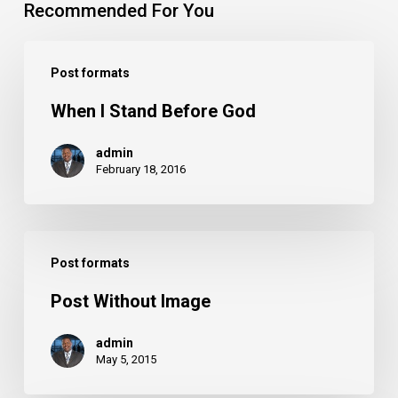
Recommended For You
When
Post formats
I
When I Stand Before God
Stand
Before
admin
God
February 18, 2016
Post
Post formats
Without
Post Without Image
Image
admin
May 5, 2015